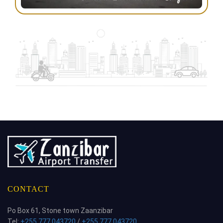
CONTACT
Po Box 61, Stone town Zaanzibar
Tel:
+255 777 043720
/
+255 777 043720